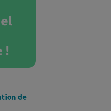
e
pel
 !
ntion de