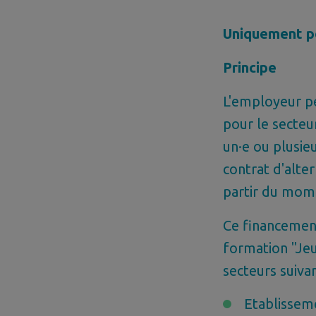
Uniquement po
Principe
L'employeur pe
pour le secteu
un·e ou plusie
contrat d'alte
partir du mome
Ce financement
formation "Jeu
secteurs suivan
Etablissem