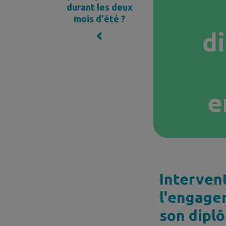
durant les deux
mois d'été ?
di
e
Interven
l'engage
son dipl