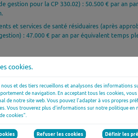
e gestion pour la CP 330.02) : 50.500 € par an pa
n.
nts et services de santé résiduaires (après appro
estion) : 47.000 € par an par équivalent temps ple
r engage le·la jeune à durée indéterminée
es cookies.
 s'engage à faire un rapport d'évaluation sur son
ous et des tiers recueillons et analysons des informations sur
eune après 1 an.
ortement de navigation. En acceptant tous les cookies, vous 
 s'engage à faire un rapport d'évaluation sur le 
l de notre site web. Vous pouvez l'adapter à vos propres préf
es. Vous trouverez plus d'informations sur notre politique en 
une après 1 an.
de cookies".
cookies
Refuser les cookies
Définir les p