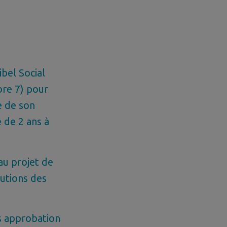
bel Social
bre 7) pour
e de son
 de 2 ans à
au projet de
tutions des
s approbation