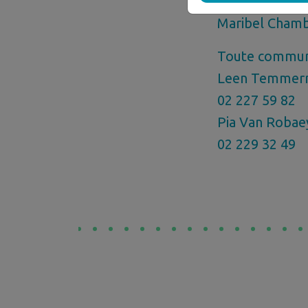
Si vous avez de
Maribel Chamb
Toute communi
Leen Temmerma
02 227 59 82
Pia Van Robaey
02 229 32 49