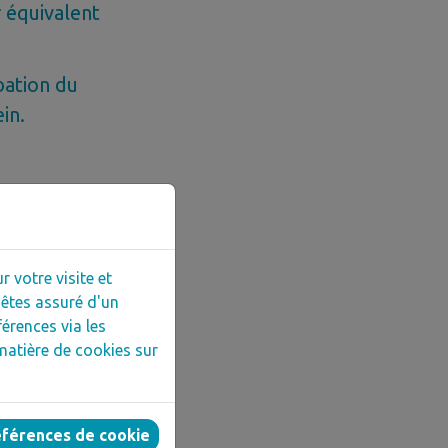
r équivalent
bation du
in.
 expérience
 votre visite et
êtes assuré d'un
financement
érences via les
matière de cookies sur
références de cookie