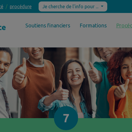
té
procédure
Je cherche de l'info pour ...
Soutiens financiers
Formations
Procé
7