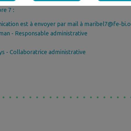
s questions, n'hésitez pas à prendre contact avec l
re 7 :
cation est à envoyer par mail à maribel7@fe-bi.o
n - Responsable administrative
s - Collaboratrice administrative