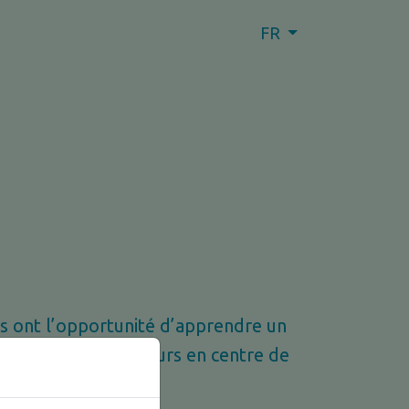
FR
es ont l’opportunité d’apprendre un
lternent entre les cours en centre de
.