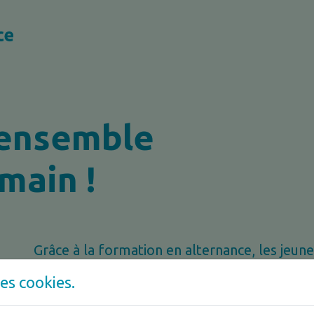
 ensemble
main !
Grâce à la formation en alternance, les jeun
métier directement sur le terrain. Il·elle·s a
es cookies.
formation et la pratique dans une institution