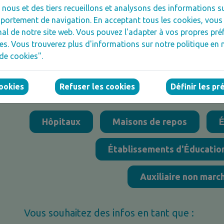
ous et des tiers recueillons et analysons des informations sur
Le projet "Jeunes en alternance" vous appor
ortement de navigation. En acceptant tous les cookies, vous 
financier tout au long de la formation prati
l de notre site web. Vous pouvez l'adapter à vos propres préf
institution.
es. Vous trouverez plus d'informations sur notre politique en 
de cookies".
Au fil de cette expérience, ces jeunes devien
cookies
Refuser les cookies
Définir les p
Sélectionnez ici votre secteur pour plus d'in
Hôpitaux
Maisons de repos
É
Établissements d'Éducatio
Auxiliaire non marc
Vous souhaitez des infos en tant que :