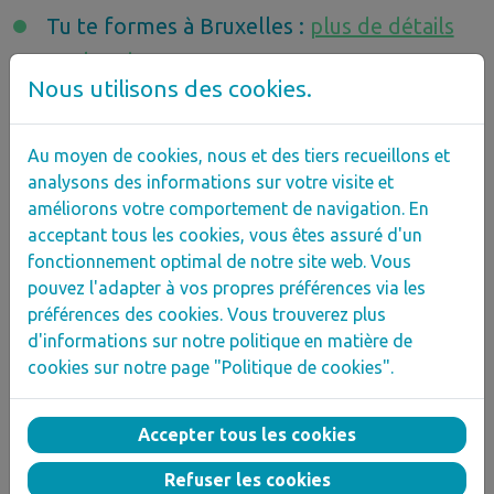
Tu te formes à Bruxelles :
plus de détails
sur la prime
Nous utilisons des cookies.
Tu te formes en Wallonie :
plus de détails
sur la prime
Au moyen de cookies, nous et des tiers recueillons et
analysons des informations sur votre visite et
améliorons votre comportement de navigation. En
acceptant tous les cookies, vous êtes assuré d'un
Qu’est-ce que le
fonctionnement optimal de notre site web. Vous
pouvez l'adapter à vos propres préférences via les
projet "Jeunes en
préférences des cookies. Vous trouverez plus
d'informations sur notre politique en matière de
alternance" ?
cookies sur notre page "Politique de cookies".
Accepter tous les cookies
Pour effectuer la partie pratique de ta
Refuser les cookies