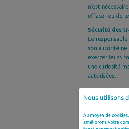
n’est nécessaire
effacer ou de l
Sécurité des tr
Le responsable d
son autorité ne
exercer leurs f
une curiosité m
autorisées.
Nous utilisons d
OBLIGATIONS 
Responsable de
Au moyen de cookies, n
La loi prévoit, 
améliorons votre comp