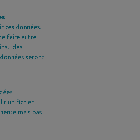
es
nir ces données.
 de faire autre
’insu des
s données seront
ndées
ir un fichier
inente mais pas