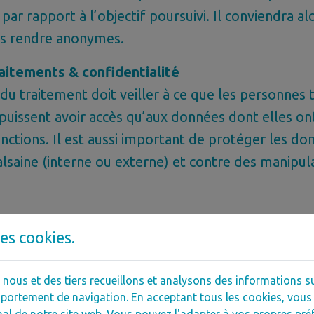
 par rapport à l’objectif poursuivi. Il conviendra al
es rendre anonymes.
aitements & confidentialité
u traitement doit veiller à ce que les personnes t
 puissent avoir accès qu’aux données dont elles on
onctions. Il est aussi important de protéger les d
alsaine (interne ou externe) et contre des manipul
es cookies.
À CHARGE DES ASBL :
 traitement et registre
ous et des tiers recueillons et analysons des informations sur
en principe, une obligation de déclaration des trai
ortement de navigation. En acceptant tous les cookies, vous 