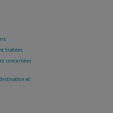
ers
t traitées
es concernées
destination et