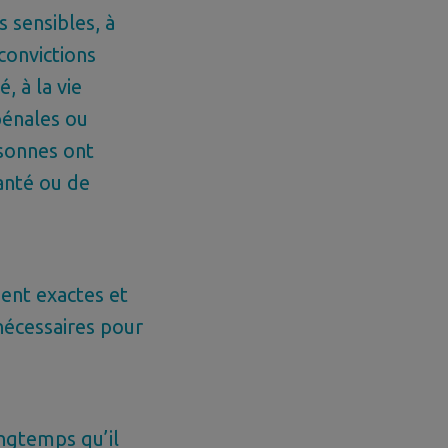
s sensibles, à
 convictions
, à la vie
pénales ou
rsonnes ont
anté ou de
ient exactes et
nécessaires pour
ngtemps qu’il