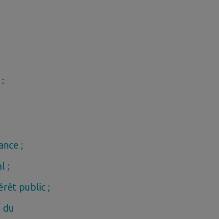
 :
ance ;
l ;
rêt public ;
e du