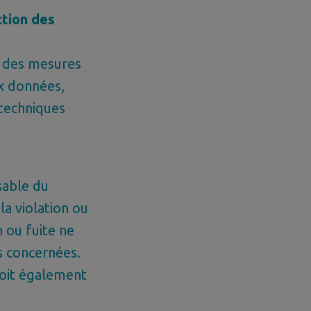
ction des
: des mesures
ux données,
 techniques
sable du
la violation ou
n ou fuite ne
s concernées.
 doit également