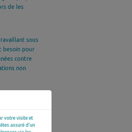
ors de les
ravaillant sous
t besoin pour
onnées contre
ations non
 votre visite et
tements de
êtes assuré d'un