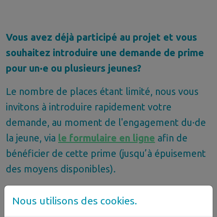
Vous avez déjà participé au projet et vous
souhaitez introduire une demande de prime
pour un·e ou plusieurs jeunes?
Le nombre de places étant limité, nous vous
invitons à introduire rapidement votre
demande, au moment de l'engagement du·de
la jeune, via
le formulaire en ligne
afin de
bénéficier de cette prime (jusqu’à épuisement
des moyens disponibles).
Nous utilisons des cookies.