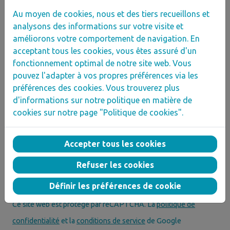
Au moyen de cookies, nous et des tiers recueillons et
analysons des informations sur votre visite et
améliorons votre comportement de navigation. En
Restez informé·e de
acceptant tous les cookies, vous êtes assuré d'un
fonctionnement optimal de notre site web. Vous
nos actualités
pouvez l'adapter à vos propres préférences via les
préférences des cookies. Vous trouverez plus
d'informations sur notre politique en matière de
Inscrivez-vous à notre newsletter !
cookies sur notre page "Politique de cookies".
Accepter tous les cookies
Refuser les cookies
accord avec les
conditions de confidentialité
*
Définir les préférences de cookie
Ce site web est protégé par reCAPTCHA. La
politique de
confidentialité
et la
conditions de service
de Google