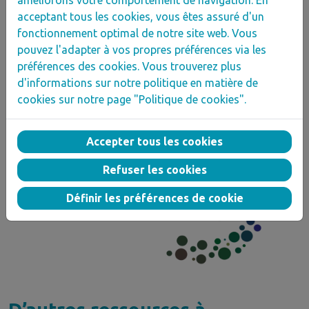
améliorons votre comportement de navigation. En
acceptant tous les cookies, vous êtes assuré d'un
L'incident critique
: Faites émerger les
fonctionnement optimal de notre site web. Vous
difficultés ou les réussites rencontrées par
pouvez l'adapter à vos propres préférences via les
les stagiaires, à partir « d’anecdotes
préférences des cookies. Vous trouverez plus
d'informations sur notre politique en matière de
révélatrices » du quotidien professionnel.
cookies sur notre page "Politique de cookies".
Analysez pour tirer des enseignements et
faire évoluer le·la stagiaire.
Accepter tous les cookies
Refuser les cookies
Définir les préférences de cookie