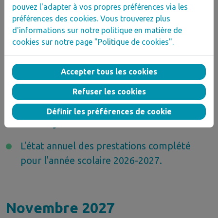
octobre, fin janvier et fin mai.
pouvez l'adapter à vos propres préférences via les
préférences des cookies. Vous trouverez plus
Un mail après chaque versement
d'informations sur notre politique en matière de
constituant une preuve comptable.
cookies sur notre page "Politique de cookies".
Accepter tous les cookies
Avant le 15 octobre 2027
Refuser les cookies
Définir les préférences de cookie
Vous envoyez
:
L'état annuel des prestations complété
pour l'année scolaire 2026-2027.
Novembre 2027