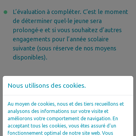
L’évaluation à compléter. C'est le moment
de déterminer quel·le jeune sera
prolongé·e et si vous souhaitez d’autres
engagements pour l’année scolaire
suivante (sous réserve de nos moyens
disponibles).
Nous utilisons des cookies.
Octobre, janvier, mai
Au moyen de cookies, nous et des tiers recueillons et
Vous recevez
:
analysons des informations sur votre visite et
améliorons votre comportement de navigation. En
Le paiement des avances (entre 2000 et
acceptant tous les cookies, vous êtes assuré d'un
4000 € selon le type de contrat) versées fin
fonctionnement optimal de notre site web. Vous