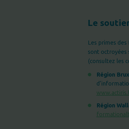
Le soutie
Les primes des 
sont octroyées s
(consultez les c
Région Brux
d’informatio
www.actiris.
Région Wall
formational