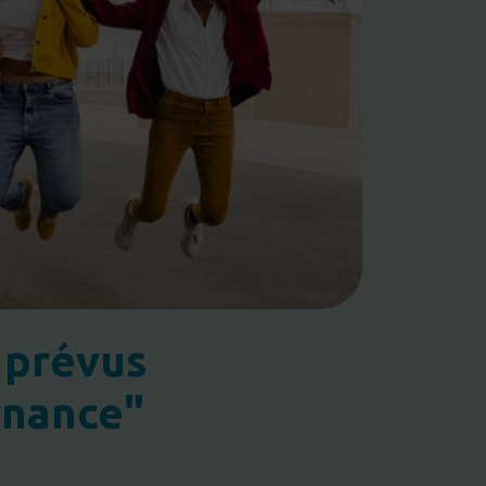
 prévus
rnance"