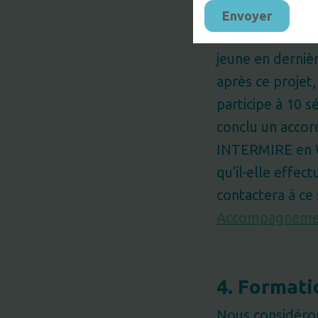
prorata des mois
3. Prise en ch
jeune en derniè
après ce projet,
participe à 10 
conclu un accor
INTERMIRE en Wa
qu'il·elle effec
contactera à ce 
Accompagneme
4. Formati
Nous considéron