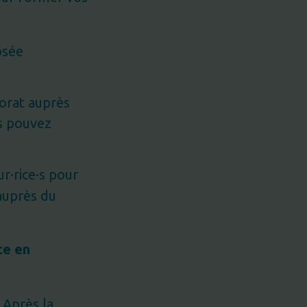
osée
torat auprès
s pouvez
r·rice·s pour
uprès du
ce en
 Après la