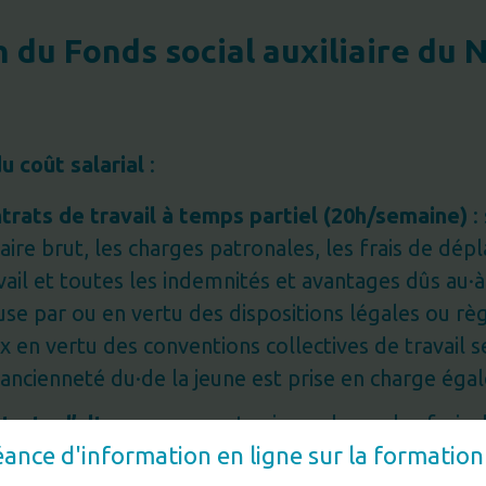
 du Fonds social auxiliaire du 
u coût salarial
:
ntrats de travail à temps partiel (20h/semaine)
:
laire brut, les charges patronales, les frais de dé
vail et toutes les indemnités et avantages dûs au·à
euse par ou en vertu des dispositions légales ou r
x en vertu des conventions collectives de travail se
 ancienneté du·de la jeune est prise en charge ég
ntrats d’alternance
: sont pris en charge les frai
ance d'information en ligne sur la formation
vail et les indemnités forfaitaires mensuelles selo