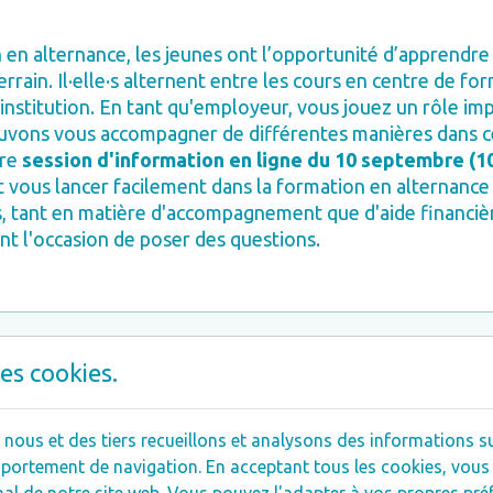
e:
00 €
 en alternance, les jeunes ont l’opportunité d’apprendre
00 €
rrain. Il·elle·s alternent entre les cours en centre de for
00 €
institution. En tant qu'employeur, vous jouez un rôle im
uvons vous accompagner de différentes manières dans c
nventions de stage
: sont pris en charge les frai
tre
session d'information en ligne du 10 septembre (10
vail et l’indemnité de formation légale prévue da
ous lancer facilement dans la formation en alternance 
s, tant en matière d'accompagnement que d'aide financiè
.
t l'occasion de poser des questions.
 commence au plus tôt le 01/09/2026 et se term
2027
. Si le·la jeune n’a pas terminé son parcours d
contrat pourra être prolongé en priorité l’année s
es cookies.
ment du Fonds (sous réserve de nos moyens dispon
ous et des tiers recueillons et analysons des informations sur
ortement de navigation. En acceptant tous les cookies, vous 
travail et la convention de stage sont soumis à l’in