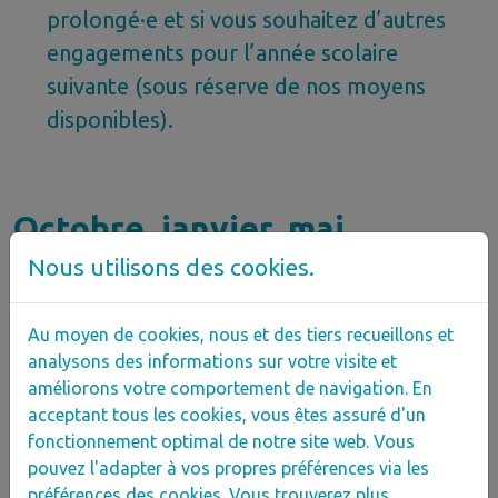
prolongé·e et si vous souhaitez d’autres
engagements pour l’année scolaire
suivante (sous réserve de nos moyens
disponibles).
Octobre, janvier, mai
Nous utilisons des cookies.
Vous recevez
:
Au moyen de cookies, nous et des tiers recueillons et
Le paiement des avances (2000 € par
analysons des informations sur votre visite et
quadrimestre) versées fin octobre, fin
améliorons votre comportement de navigation. En
acceptant tous les cookies, vous êtes assuré d'un
janvier et fin mai.
fonctionnement optimal de notre site web. Vous
pouvez l'adapter à vos propres préférences via les
Un mail après chaque versement
préférences des cookies. Vous trouverez plus