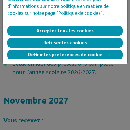
constituant une preuve comptable.
d'informations sur notre politique en matière de
cookies sur notre page "Politique de cookies".
Avant le 15 octobre 2027
Accepter tous les cookies
Refuser les cookies
Vous envoyez
:
Définir les préférences de cookie
L'état annuel des prestations complété
pour l'année scolaire 2026-2027.
Novembre 2027
Vous recevez
: